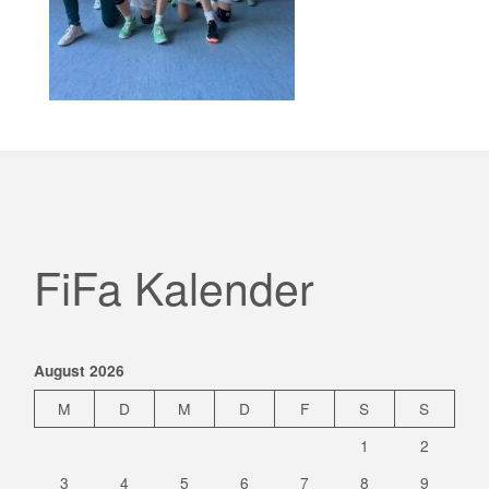
FiFa Kalender
August 2026
M
D
M
D
F
S
S
1
2
3
4
5
6
7
8
9