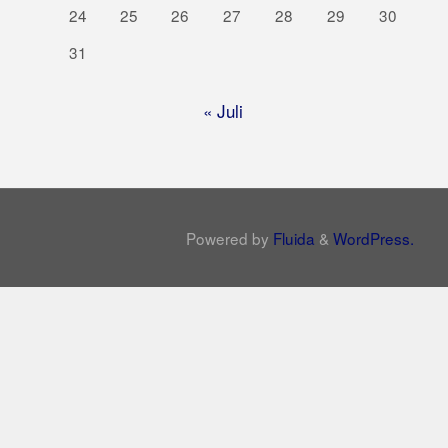
24
25
26
27
28
29
30
31
« Juli
Powered by
Fluida
&
WordPress.