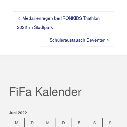
Medaillenregen bei IRONKIDS Triathlon
2022 im Stadtpark
Schüleraustausch Deventer
FiFa Kalender
Juni 2022
M
D
M
D
F
S
S