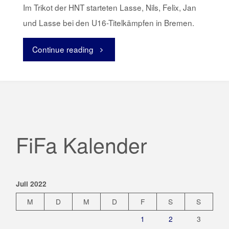
Im Trikot der HNT starteten Lasse, Nils, Felix, Jan
und Lasse bei den U16-Titelkämpfen in Bremen.
Continue reading
"FiFA-
Sprintstaffel
bei
DM"
FiFa Kalender
Juli 2022
M
D
M
D
F
S
S
1
2
3