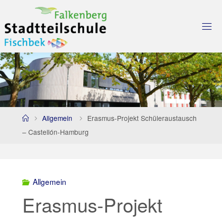
Skip
to
content
Home
Allgemein
Erasmus-Projekt Schüleraustausch
– Castellón-Hamburg
Allgemein
Erasmus-Projekt