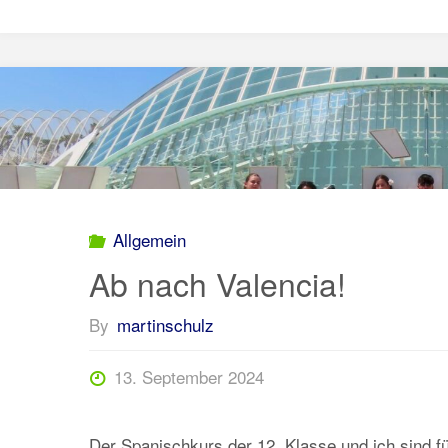
für
die
neuen
5.
Klassen"
Allgemein
Ab nach Valencia!
By
martinschulz
13. September 2024
Der Spanischkurs der 12. Klasse und ich sind f