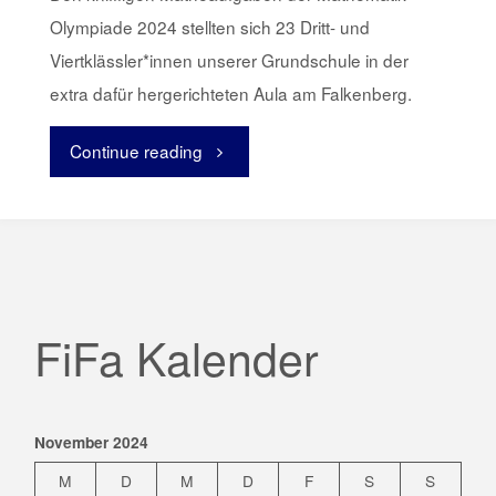
Olympiade 2024 stellten sich 23 Dritt- und
Viertklässler*innen unserer Grundschule in der
extra dafür hergerichteten Aula am Falkenberg.
Continue reading
"Mathe
Olympiade
am
Falkenberg"
FiFa Kalender
November 2024
M
D
M
D
F
S
S