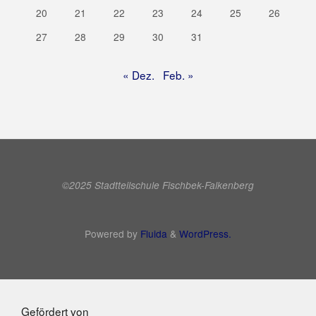
20
21
22
23
24
25
26
27
28
29
30
31
« Dez.
Feb. »
©2025 Stadtteilschule Fischbek-Falkenberg
Powered by
Fluida
&
WordPress.
Gefördert von