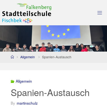
Skip
to
content
Home
Allgemein
Spanien-Austausch
Allgemein
Spanien-Austausch
By
martinschulz