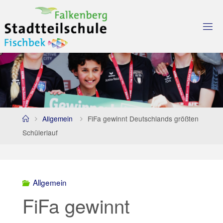
Skip
to
content
Home
Allgemein
FiFa gewinnt Deutschlands größten
Schülerlauf
Allgemein
FiFa gewinnt