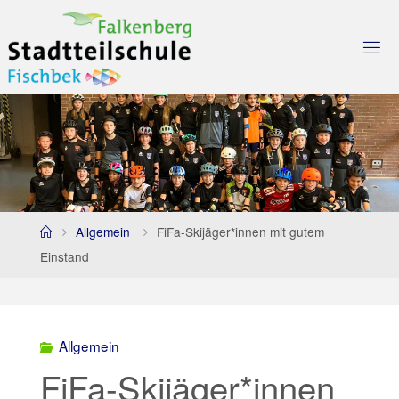
Skip
to
content
Home
Allgemein
FiFa-Skijäger*innen mit gutem
Einstand
Allgemein
FiFa-Skijäger*innen