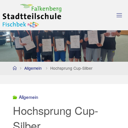
Skip
to
content
Home
Allgemein
Hochsprung Cup-Silber
Allgemein
Hochsprung Cup-
Silber