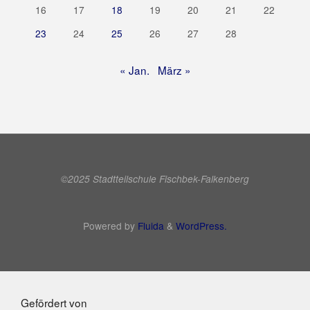
16
17
18
19
20
21
22
23
24
25
26
27
28
« Jan.
März »
©2025 Stadtteilschule Fischbek-Falkenberg
Powered by
Fluida
&
WordPress.
Gefördert von