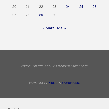
20
21
22
23
24
25
26
27
28
29
30
« März
Mai »
©2025 Stadtteilschule Fischbek-Falkenberg
Powered by
Fluida
&
WordPress.