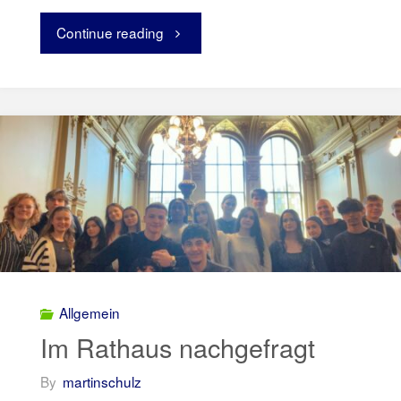
Continue reading
"Anmeldung
zu
Erasmus+"
Allgemein
Im Rathaus nachgefragt
By
martinschulz