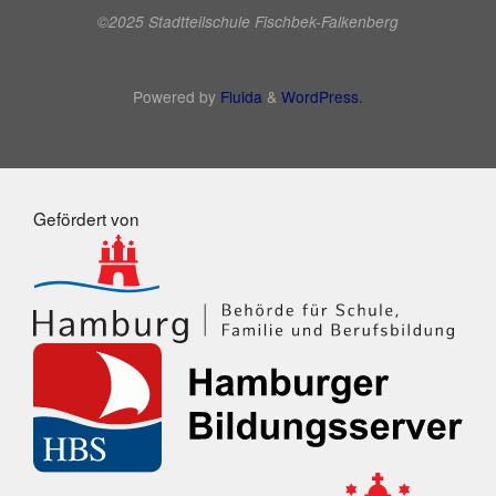
©2025 Stadtteilschule Fischbek-Falkenberg
Powered by
Fluida
&
WordPress.
Gefördert von