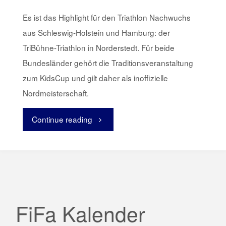
Es ist das Highlight für den Triathlon Nachwuchs
aus Schleswig-Holstein und Hamburg: der
TriBühne-Triathlon in Norderstedt. Für beide
Bundesländer gehört die Traditionsveranstaltung
zum KidsCup und gilt daher als inoffizielle
Nordmeisterschaft.
Continue reading
"Triathleten
mit
Goldmedaillen
bei
FiFa Kalender
Nordmeisterschaft"