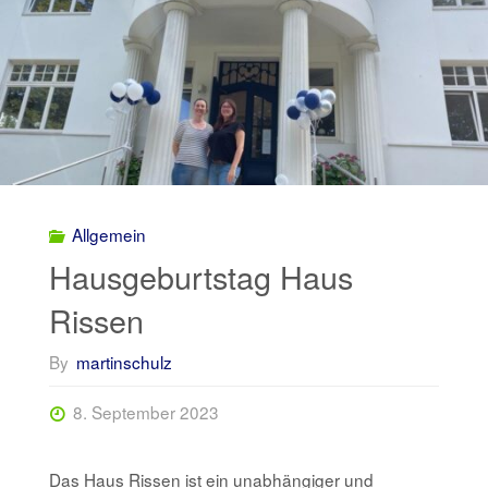
Klasse
8i
besucht
die
Allgemein
Hamburgische
Hausgeburtstag Haus
Bürgerschaft"
Rissen
By
martinschulz
8. September 2023
Das Haus Rissen ist ein unabhängiger und