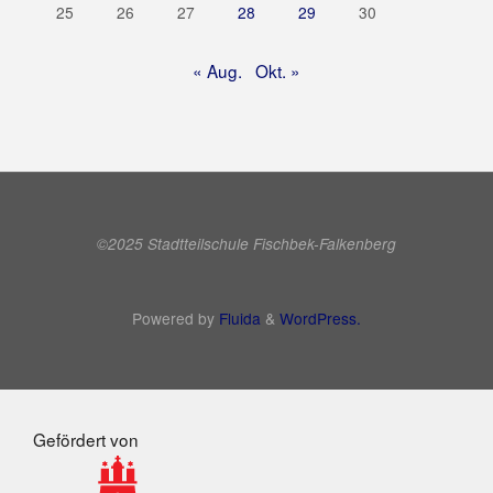
25
26
27
28
29
30
« Aug.
Okt. »
©2025 Stadtteilschule Fischbek-Falkenberg
Powered by
Fluida
&
WordPress.
Gefördert von