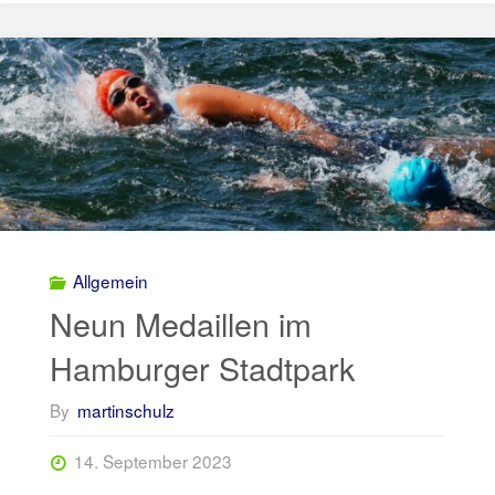
Sprintstaffel
der
10fs"
Allgemein
Neun Medaillen im
Hamburger Stadtpark
By
martinschulz
14. September 2023