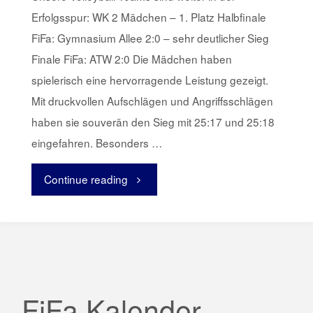
Erfolgsspur: WK 2 Mädchen – 1. Platz Halbfinale
FiFa: Gymnasium Allee 2:0 – sehr deutlicher Sieg
Finale FiFa: ATW 2:0 Die Mädchen haben
spielerisch eine hervorragende Leistung gezeigt.
Mit druckvollen Aufschlägen und Angriffsschlägen
haben sie souverän den Sieg mit 25:17 und 25:18
eingefahren. Besonders …
Continue reading
"Volleyballer
weiter
in
der
FiFa Kalender
Erfolgsspur"