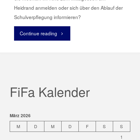
Heidrand anmelden oder sich über den Ablauf der
Schulverpflegung informieren?
Continue reading
"Informationen
zum
Mittagessen
am
FiFa Kalender
Heidrand"
März 2026
M
D
M
D
F
S
S
1