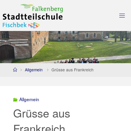
Skip
to
content
Home
Allgemein
Grüsse aus Frankreich
Allgemein
Grüsse aus
Frankreich