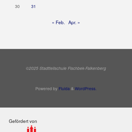
30
31
« Feb.
Apr. »
©2025 Stadtteilschule Fischbek-Falkenberg
Powered by
Fluida
&
WordPress.
Gefördert von