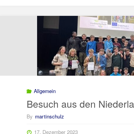
in
Fischbek"
Allgemein
Besuch aus den Niederl
By
martinschulz
17. Dezember 2023