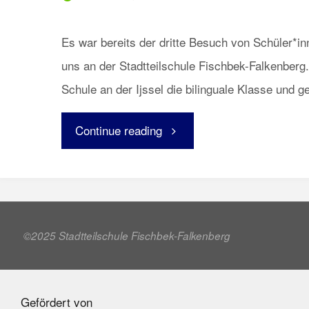
Es war bereits der dritte Besuch von Schüler*i
uns an der Stadtteilschule Fischbek-Falkenberg.
Schule an der Ijssel die bilinguale Klasse und 
"Besuch
Continue reading
aus
den
Niederlanden"
©2025 Stadtteilschule Fischbek-Falkenberg
Gefördert von