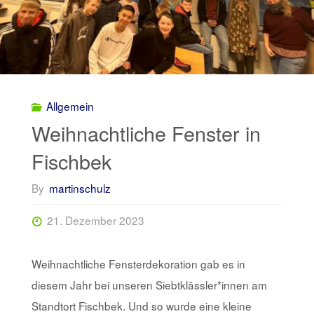
der
FiFa
ein"
Allgemein
Weihnachtliche Fenster in
Fischbek
By
martinschulz
21. Dezember 2023
Weihnachtliche Fensterdekoration gab es in
diesem Jahr bei unseren Siebtklässler*innen am
Standtort Fischbek. Und so wurde eine kleine