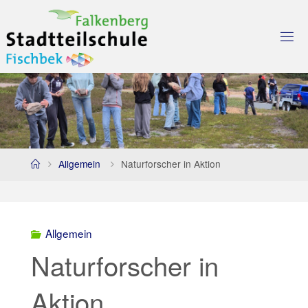
Skip
to
content
Home
Allgemein
Naturforscher in Aktion
Allgemein
Naturforscher in
Aktion